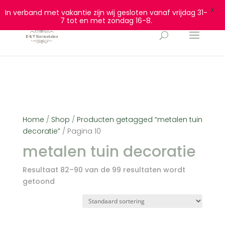
0628932940
info@dtsiermetalen.nl
X
In verband met vakantie zijn wij gesloten vanaf vrijdag 31-
7 tot en met zondag 16-8.
Home
/
Shop
/
Producten getagged “metalen tuin
decoratie”
/ Pagina 10
metalen tuin decoratie
Resultaat 82–90 van de 99 resultaten wordt
getoond