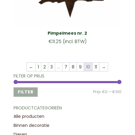
Pimpelmees nr. 2
€
11.25
(incl. BTW)
←
1
2
3
…
7
8
9
10
11
→
FILTER OP PRIJS
Min.
Max.
FILTER
Prijs:
€0
—
€100
prijs
prijs
PRODUCTCATEGORIEËN
Alle producten
Binnen decoratie
Dieren