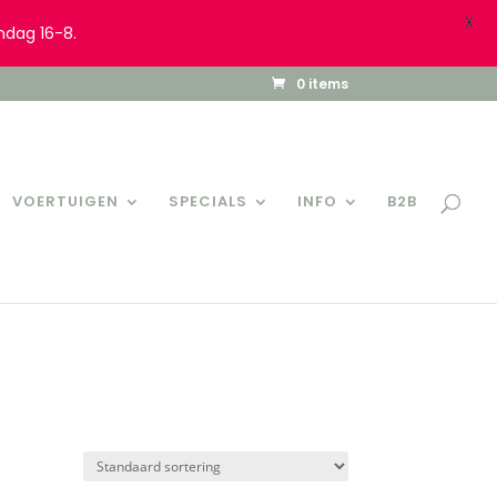
X
ndag 16-8.
0 items
VOERTUIGEN
SPECIALS
INFO
B2B