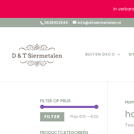
In verban
0628932940
info@dtsiermetalen.nl
BUITEN DECO
B
FILTER OP PRIJS
Ho
h
Min.
Max.
FILTER
Prijs:
€10
—
€20
Toon
prijs
prijs
PRODUCTCATEGORIEËN