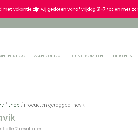
d met vakantie zijn wij gesloten vanaf vrijdag 31-7 tot en met zo
INNEN DECO
WANDDECO
TEKST BORDEN
DIEREN
me
/
Shop
/ Producten getagged “havik”
avik
t alle 2 resultaten