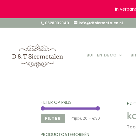
In verban
0628932940
info@dtsiermetalen.nl
BUITEN DECO
B
FILTER OP PRIJS
Ho
k
Min.
Max.
FILTER
Prijs:
€20
—
€30
Toon
prijs
prijs
PRODUCTCATEGORIEËN