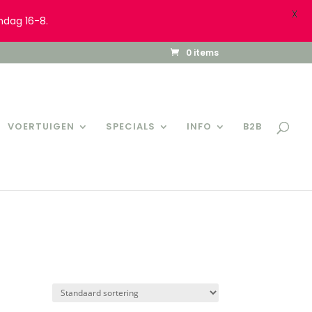
X
ndag 16-8.
0 items
VOERTUIGEN
SPECIALS
INFO
B2B