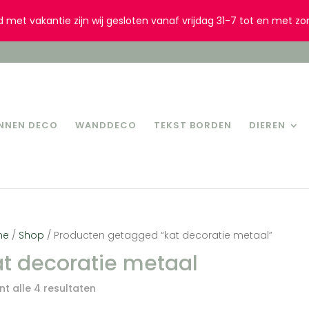
d met vakantie zijn wij gesloten vanaf vrijdag 31-7 tot en met zo
INNEN DECO
WANDDECO
TEKST BORDEN
DIEREN
me
/
Shop
/ Producten getagged “kat decoratie metaal”
at decoratie metaal
t alle 4 resultaten