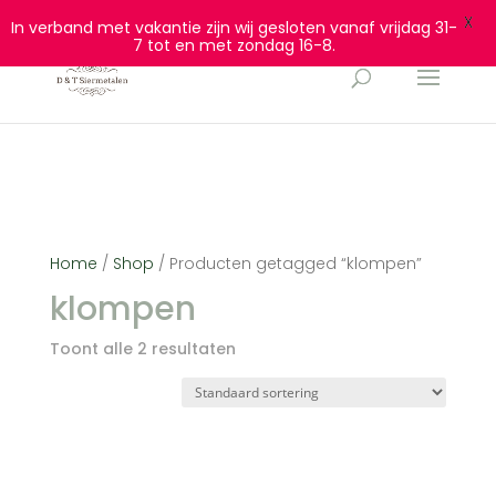
0628932940
info@dtsiermetalen.nl
X
In verband met vakantie zijn wij gesloten vanaf vrijdag 31-
7 tot en met zondag 16-8.
Home
/
Shop
/ Producten getagged “klompen”
klompen
Toont alle 2 resultaten