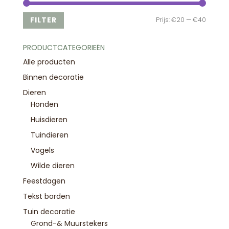
Min.
Max.
FILTER
Prijs:
€20
—
€40
prijs
prijs
PRODUCTCATEGORIEËN
Alle producten
Binnen decoratie
Dieren
Honden
Huisdieren
Tuindieren
Vogels
Wilde dieren
Feestdagen
Tekst borden
Tuin decoratie
Grond-& Muurstekers