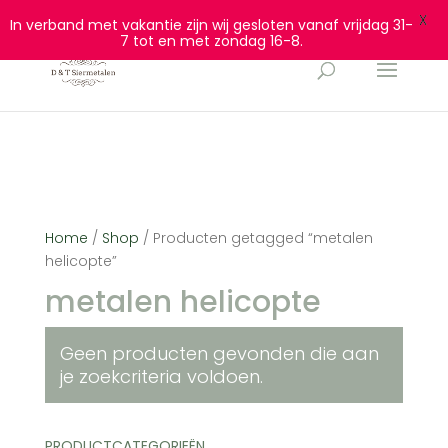
0628932940
info@dtsiermetalen.nl
X
In verband met vakantie zijn wij gesloten vanaf vrijdag 31-
7 tot en met zondag 16-8.
Home
/
Shop
/ Producten getagged “metalen
helicopte”
metalen helicopte
Geen producten gevonden die aan
je zoekcriteria voldoen.
PRODUCTCATEGORIEËN