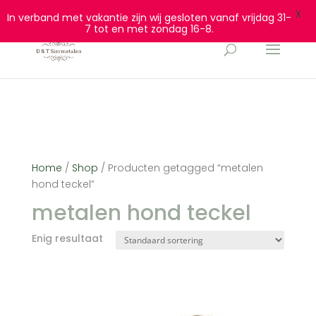
0628932940
info@dtsiermetalen.nl
X
In verband met vakantie zijn wij gesloten vanaf vrijdag 31-
7 tot en met zondag 16-8.
Home
/
Shop
/ Producten getagged “metalen
hond teckel”
metalen hond teckel
Enig resultaat