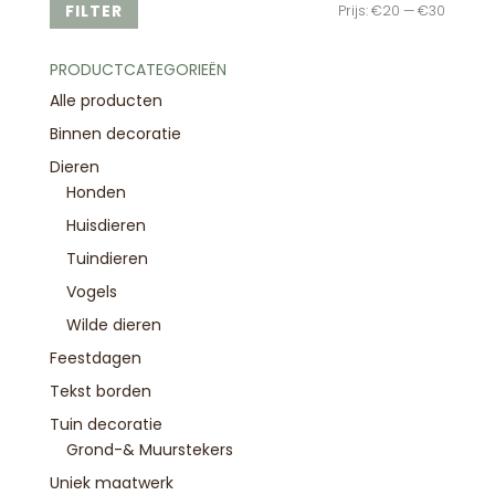
Min.
Max.
FILTER
Prijs:
€20
—
€30
prijs
prijs
PRODUCTCATEGORIEËN
Alle producten
Binnen decoratie
Dieren
Honden
Huisdieren
Tuindieren
Vogels
Wilde dieren
Feestdagen
Tekst borden
Tuin decoratie
Grond-& Muurstekers
Uniek maatwerk