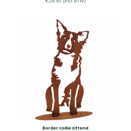
€
29.50
(incl. BTW)
Border collie zittend