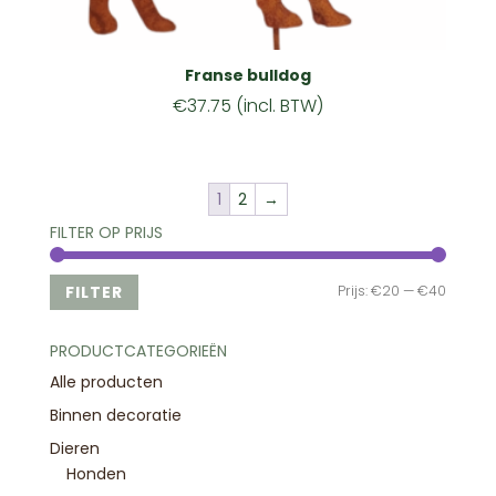
Franse bulldog
€
37.75
(incl. BTW)
1
2
→
FILTER OP PRIJS
Min.
Max.
FILTER
Prijs:
€20
—
€40
prijs
prijs
PRODUCTCATEGORIEËN
Alle producten
Binnen decoratie
Dieren
Honden