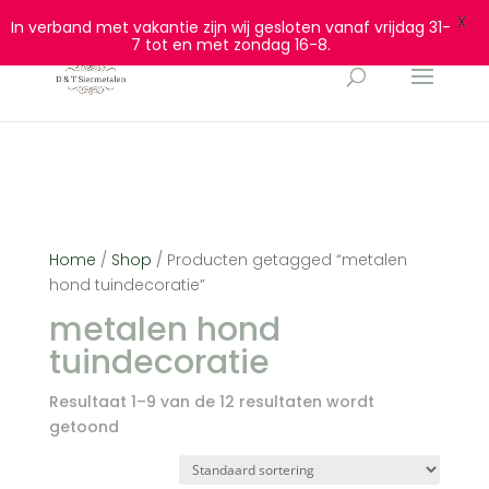
0628932940
info@dtsiermetalen.nl
X
In verband met vakantie zijn wij gesloten vanaf vrijdag 31-
7 tot en met zondag 16-8.
Home
/
Shop
/ Producten getagged “metalen
hond tuindecoratie”
metalen hond
tuindecoratie
Resultaat 1–9 van de 12 resultaten wordt
getoond