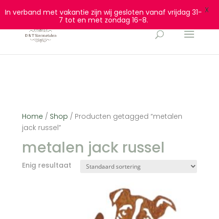
0628932940
info@dtsiermetalen.nl
X
In verband met vakantie zijn wij gesloten vanaf vrijdag 31-
7 tot en met zondag 16-8.
Home
/
Shop
/ Producten getagged “metalen
jack russel”
metalen jack russel
Enig resultaat