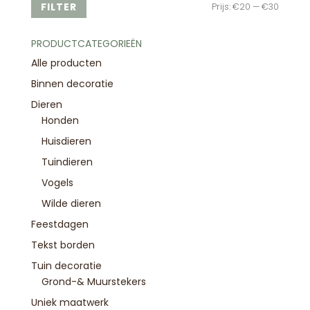
Min.
Max.
FILTER
Prijs:
€20
—
€30
prijs
prijs
PRODUCTCATEGORIEËN
Alle producten
Binnen decoratie
Dieren
Honden
Huisdieren
Tuindieren
Vogels
Wilde dieren
Feestdagen
Tekst borden
Tuin decoratie
Grond-& Muurstekers
Uniek maatwerk