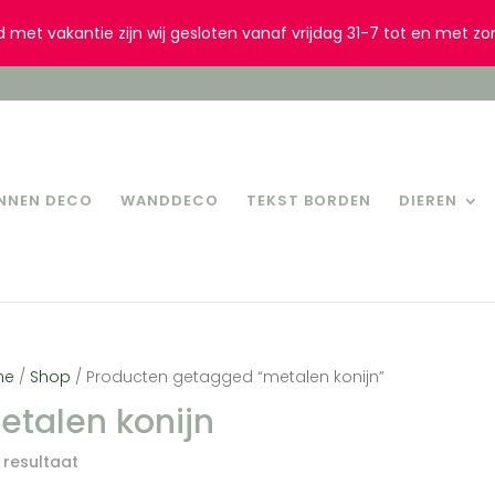
d met vakantie zijn wij gesloten vanaf vrijdag 31-7 tot en met zo
INNEN DECO
WANDDECO
TEKST BORDEN
DIEREN
me
/
Shop
/ Producten getagged “metalen konijn”
etalen konijn
 resultaat