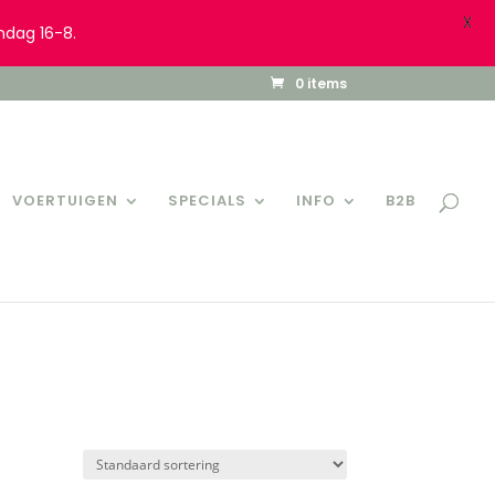
X
ndag 16-8.
0 items
VOERTUIGEN
SPECIALS
INFO
B2B