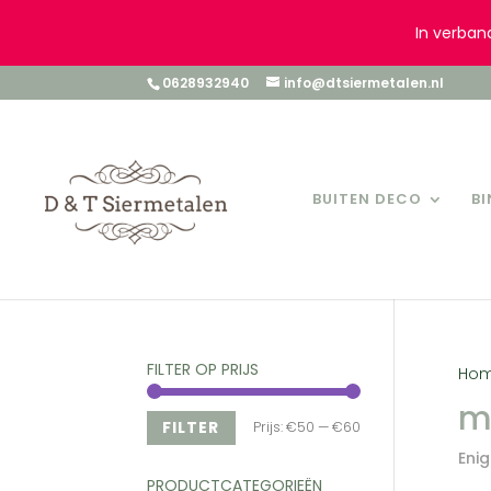
In verban
0628932940
info@dtsiermetalen.nl
BUITEN DECO
B
FILTER OP PRIJS
Ho
m
Min.
Max.
FILTER
Prijs:
€50
—
€60
Enig
prijs
prijs
PRODUCTCATEGORIEËN