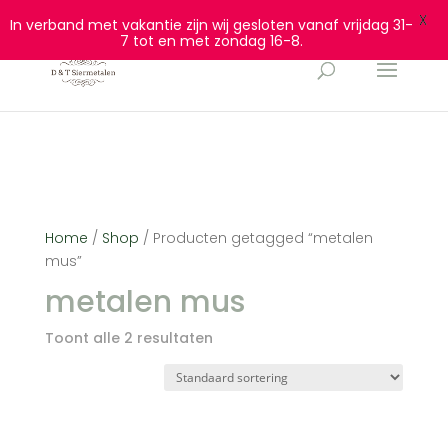
0628932940
info@dtsiermetalen.nl
X
In verband met vakantie zijn wij gesloten vanaf vrijdag 31-
7 tot en met zondag 16-8.
Home
/
Shop
/ Producten getagged “metalen
mus”
metalen mus
Toont alle 2 resultaten