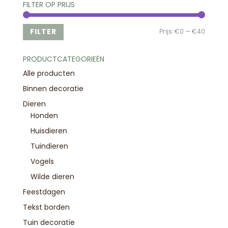
FILTER OP PRIJS
Min.
Max.
FILTER
Prijs:
€0
—
€40
prijs
prijs
PRODUCTCATEGORIEËN
Alle producten
Binnen decoratie
Dieren
Honden
Huisdieren
Tuindieren
Vogels
Wilde dieren
Feestdagen
Tekst borden
Tuin decoratie