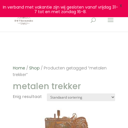
0628932940
info@dtsiermetalen.nl
X
In verband met vakantie zijn wij gesloten vanaf vrijdag 31-
7 tot en met zondag 16-8.
Home
/
Shop
/ Producten getagged “metalen
trekker”
metalen trekker
Enig resultaat