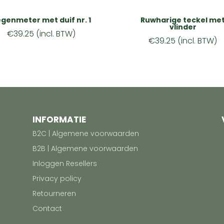
genmeter met duif nr. 1
Ruwharige teckel me
vlinder
€
39.25
(incl. BTW)
€
39.25
(incl. BTW)
INFORMATIE
B2C | Algemene voorwaarden
B2B | Algemene voorwaarden
Inloggen Resellers
Privacy policy
Retourneren
Contact