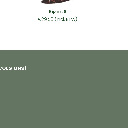
t
Kip nr. 5
€
29.50
(incl. BTW)
VOLG ONS!