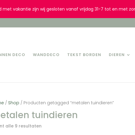
d met vakantie zijn wij gesloten vanaf vrijdag 31-7 tot en met zo
INNEN DECO
WANDDECO
TEKST BORDEN
DIEREN
me
/
Shop
/ Producten getagged “metalen tuindieren”
etalen tuindieren
t alle 9 resultaten