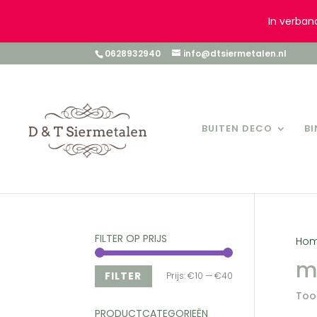
In verban
0628932940
info@dtsiermetalen.nl
BUITEN DECO
B
FILTER OP PRIJS
Ho
m
Min.
Max.
FILTER
Prijs:
€10
—
€40
Toon
prijs
prijs
PRODUCTCATEGORIEËN