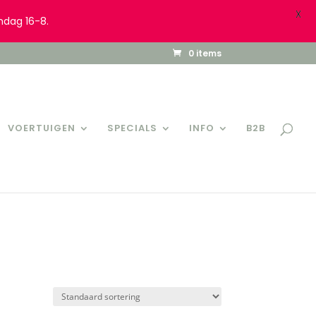
X
ndag 16-8.
0 items
VOERTUIGEN
SPECIALS
INFO
B2B