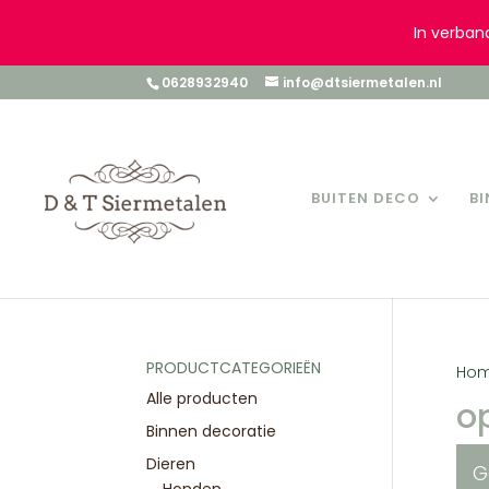
In verban
0628932940
info@dtsiermetalen.nl
BUITEN DECO
B
PRODUCTCATEGORIEËN
Ho
Alle producten
o
Binnen decoratie
Dieren
G