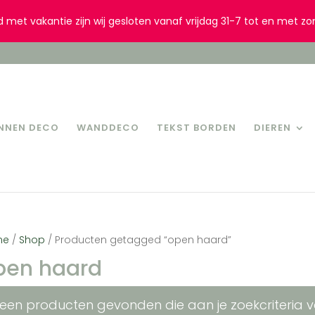
d met vakantie zijn wij gesloten vanaf vrijdag 31-7 tot en met zo
INNEN DECO
WANDDECO
TEKST BORDEN
DIEREN
me
/
Shop
/ Producten getagged “open haard”
pen haard
een producten gevonden die aan je zoekcriteria v