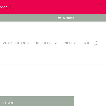
X
ndag 16-8.
0 items
VOERTUIGEN
SPECIALS
INFO
B2B
oldoen.