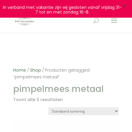
0628932940
info@dtsiermetalen.nl
X
In verband met vakantie zijn wij gesloten vanaf vrijdag 31-
7 tot en met zondag 16-8.
Home
/
Shop
/ Producten getagged
“pimpelmees metaal”
pimpelmees metaal
Toont alle 3 resultaten