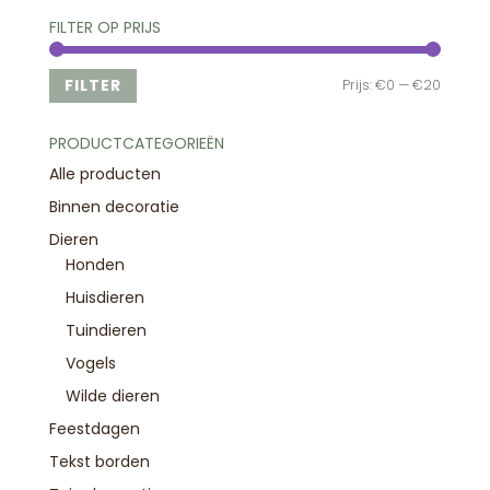
FILTER OP PRIJS
Min.
Max.
FILTER
Prijs:
€0
—
€20
prijs
prijs
PRODUCTCATEGORIEËN
Alle producten
Binnen decoratie
Dieren
Honden
Huisdieren
Tuindieren
Vogels
Wilde dieren
Feestdagen
Tekst borden