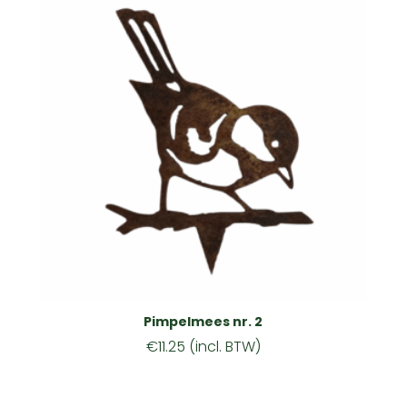
Pimpelmees nr. 2
€
11.25
(incl. BTW)