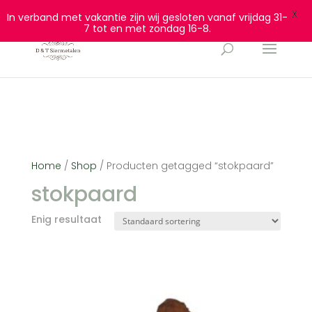
0628932940
info@dtsiermetalen.nl
X
In verband met vakantie zijn wij gesloten vanaf vrijdag 31-
7 tot en met zondag 16-8.
Home
/
Shop
/ Producten getagged “stokpaard”
stokpaard
Enig resultaat