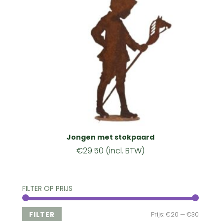
Jongen met stokpaard
€
29.50
(incl. BTW)
FILTER OP PRIJS
Min.
Max.
FILTER
Prijs:
€20
—
€30