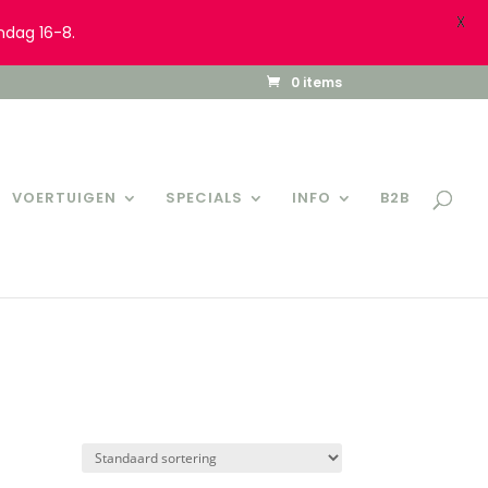
X
ndag 16-8.
0 items
VOERTUIGEN
SPECIALS
INFO
B2B