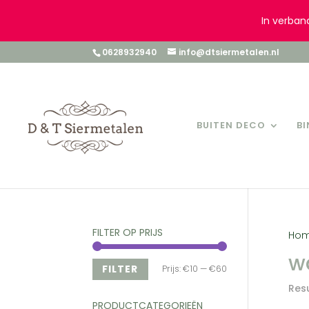
In verban
0628932940
info@dtsiermetalen.nl
BUITEN DECO
B
FILTER OP PRIJS
Ho
w
Min.
Max.
FILTER
Prijs:
€10
—
€60
Res
prijs
prijs
PRODUCTCATEGORIEËN