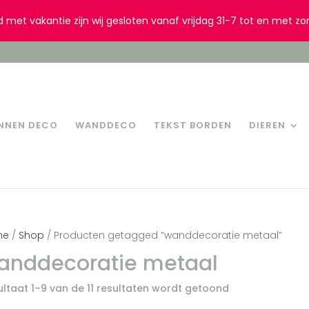
d met vakantie zijn wij gesloten vanaf vrijdag 31-7 tot en met zo
INNEN DECO
WANDDECO
TEKST BORDEN
DIEREN
me
/
Shop
/ Producten getagged “wanddecoratie metaal”
anddecoratie metaal
ultaat 1–9 van de 11 resultaten wordt getoond