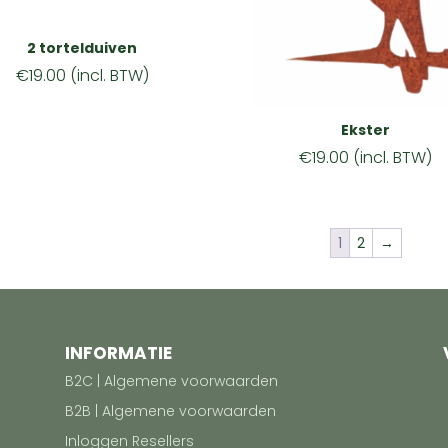
2 tortelduiven
€
19.00
(incl. BTW)
Ekster
€
19.00
(incl. BTW)
1
2
→
INFORMATIE
B2C | Algemene voorwaarden
B2B | Algemene voorwaarden
Inloggen Resellers