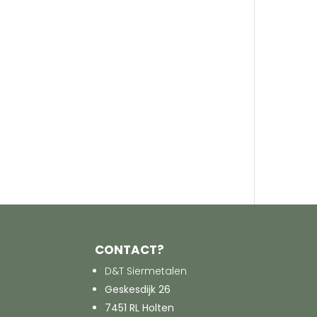
CONTACT?
D&T Siermetalen
Geskesdijk 26
7451 RL Holten