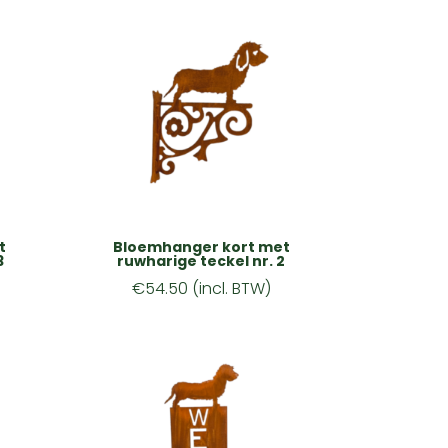
t
Bloemhanger kort met
3
ruwharige teckel nr. 2
€
54.50
(incl. BTW)