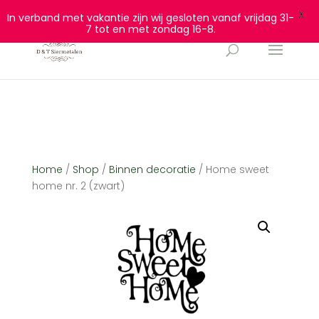
0628932940
info@dtsiermetalen.nl
X
In verband met vakantie zijn wij gesloten vanaf vrijdag 31-
7 tot en met zondag 16-8.
Home
/
Shop
/
Binnen decoratie
/ Home sweet
home nr. 2 (zwart)