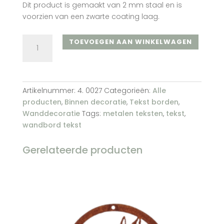
Dit product is gemaakt van 2 mm staal en is
voorzien van een zwarte coating laag.
Home
TOEVOEGEN AAN WINKELWAGEN
sweet
home
nr.
2
Artikelnummer:
4. 0027
Categorieën:
Alle
(zwart)
producten
,
Binnen decoratie
,
Tekst borden
,
aantal
Wanddecoratie
Tags:
metalen teksten
,
tekst
,
wandbord tekst
Gerelateerde producten