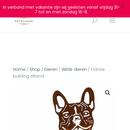
0628932940
info@dtsiermetalen.nl
X
In verband met vakantie zijn wij gesloten vanaf vrijdag 31-
7 tot en met zondag 16-8.
Home
/
Shop
/
Dieren
/
Wilde dieren
/ Franse
bulldog zittend