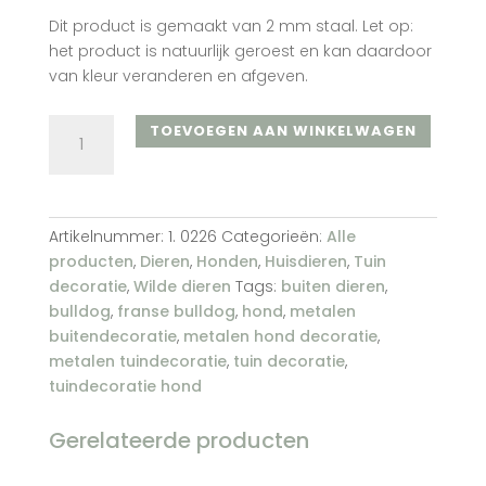
Dit product is gemaakt van 2 mm staal. Let op:
het product is natuurlijk geroest en kan daardoor
van kleur veranderen en afgeven.
Franse
TOEVOEGEN AAN WINKELWAGEN
bulldog
zittend
aantal
Artikelnummer:
1. 0226
Categorieën:
Alle
producten
,
Dieren
,
Honden
,
Huisdieren
,
Tuin
decoratie
,
Wilde dieren
Tags:
buiten dieren
,
bulldog
,
franse bulldog
,
hond
,
metalen
buitendecoratie
,
metalen hond decoratie
,
metalen tuindecoratie
,
tuin decoratie
,
tuindecoratie hond
Gerelateerde producten