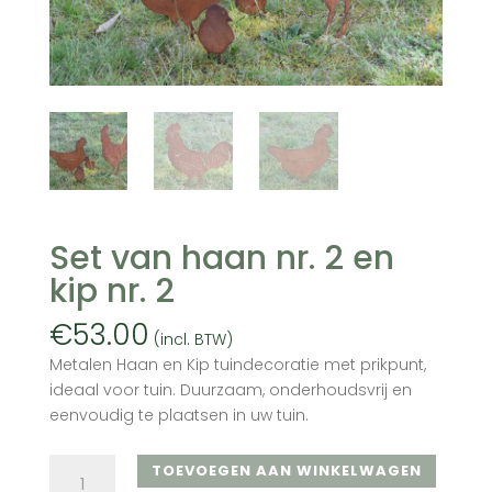
Set van haan nr. 2 en
kip nr. 2
€
53.00
(incl. BTW)
Metalen Haan en Kip tuindecoratie met prikpunt,
ideaal voor tuin. Duurzaam, onderhoudsvrij en
eenvoudig te plaatsen in uw tuin.
Set
TOEVOEGEN AAN WINKELWAGEN
van