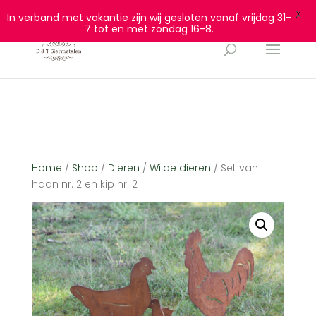
0628932940
info@dtsiermetalen.nl
X
In verband met vakantie zijn wij gesloten vanaf vrijdag 31-
7 tot en met zondag 16-8.
Home
/
Shop
/
Dieren
/
Wilde dieren
/ Set van
haan nr. 2 en kip nr. 2