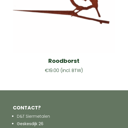
Roodborst
€
19.00
(incl. BTW)
CONTACT?
D&T Siermetalen
Geskesdijk 26