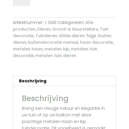
haan
nr.
2
Artikelnummer:
1. 0143
Categorieën:
Alle
en
producten
,
Dieren
,
Grond-& Muurstekers
,
Tuin
kip
decoratie
,
Tuindieren
,
Wilde dieren
Tags:
buiten
nr.
dieren
,
buitendecoratie metaal
,
haan decoratie
,
2
metalen haan
,
metalen kip
,
metalen tuin
aantal
decoratie
,
metalen tuin dieren
Beschrijving
Beschrijving
Breng een vleugje natuur en elegantie in
uw tuin of op uw balkon met deze
prachtige metalen Haan en Kip
tuindecoratie. Dit vogelbeeld is gemaakt