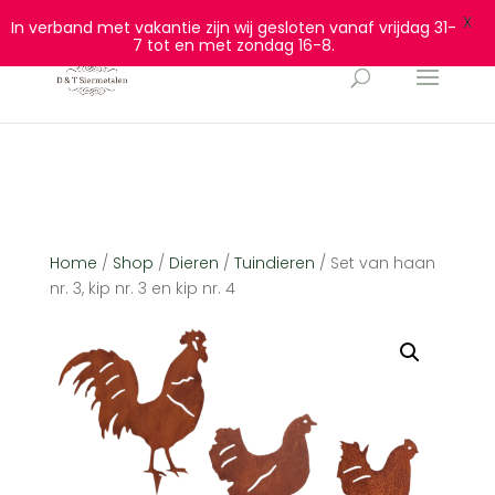
0628932940
info@dtsiermetalen.nl
X
In verband met vakantie zijn wij gesloten vanaf vrijdag 31-
7 tot en met zondag 16-8.
Home
/
Shop
/
Dieren
/
Tuindieren
/ Set van haan
nr. 3, kip nr. 3 en kip nr. 4