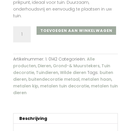
prikpunt, ideaal voor tuin. Duurzaam,
onderhoudsvrij en eenvoudig te plaatsen in uw
tuin.
Set
TOEVOEGEN AAN WINKELWAGEN
van
haan
nr.
3,
Artikelnummer:
1. 0142
Categorieën:
Alle
kip
producten
,
Dieren
,
Grond-& Muurstekers
,
Tuin
nr.
decoratie
,
Tuindieren
,
Wilde dieren
Tags:
buiten
3
dieren
,
buitendecoratie metaal
,
metalen haan
,
en
metalen kip
,
metalen tuin decoratie
,
metalen tuin
kip
dieren
nr.
4
aantal
Beschrijving