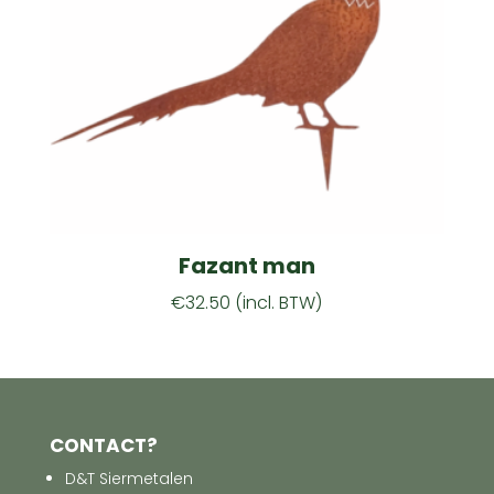
Fazant man
€
32.50
(incl. BTW)
CONTACT?
D&T Siermetalen