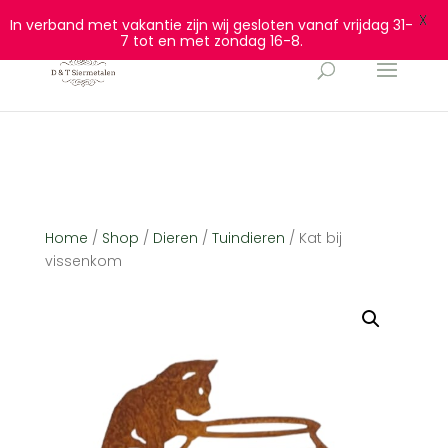
0628932940
info@dtsiermetalen.nl
X
In verband met vakantie zijn wij gesloten vanaf vrijdag 31-
7 tot en met zondag 16-8.
Home
/
Shop
/
Dieren
/
Tuindieren
/ Kat bij
vissenkom