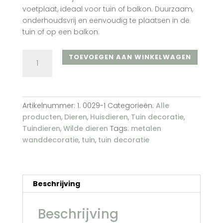
voetplaat, ideaal voor tuin of balkon. Duurzaam,
onderhoudsvrij en eenvoudig te plaatsen in de
tuin of op een balkon.
Kat
TOEVOEGEN AAN WINKELWAGEN
bij
vissenkom
aantal
Artikelnummer:
1. 0029-1
Categorieën:
Alle
producten
,
Dieren
,
Huisdieren
,
Tuin decoratie
,
Tuindieren
,
Wilde dieren
Tags:
metalen
wanddecoratie
,
tuin
,
tuin decoratie
Beschrijving
Beschrijving