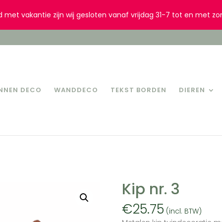
d met vakantie zijn wij gesloten vanaf vrijdag 31-7 tot en met zo
INNEN DECO
WANDDECO
TEKST BORDEN
DIEREN
Kip nr. 3
€
25.75
(incl. BTW)