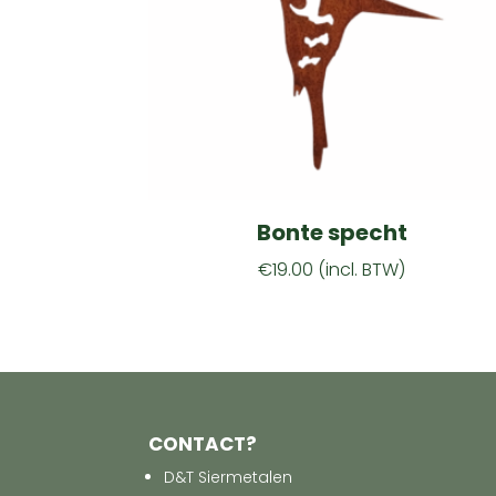
Bonte specht
€
19.00
(incl. BTW)
CONTACT?
D&T Siermetalen