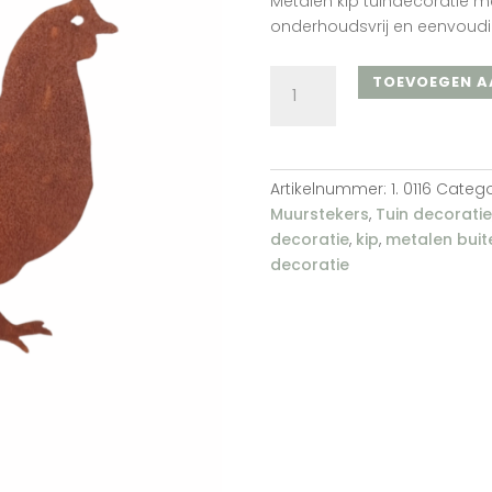
Metalen kip tuindecoratie me
onderhoudsvrij en eenvoudig
Kip
TOEVOEGEN A
nr.
3
aantal
Artikelnummer:
1. 0116
Catego
Muurstekers
,
Tuin decoratie
decoratie
,
kip
,
metalen buit
decoratie