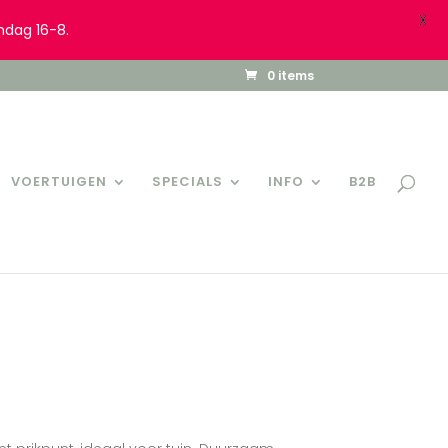
X
ndag 16-8.
0 items
VOERTUIGEN
SPECIALS
INFO
B2B