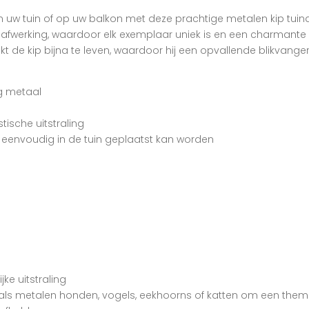
in uw tuin of op uw balkon met deze prachtige metalen kip tuin
werking, waardoor elk exemplaar uniek is en een charmante uits
jkt de kip bijna te leven, waardoor hij een opvallende blikvange
g metaal
tische uitstraling
p eenvoudig in de tuin geplaatst kan worden
jke uitstraling
ls metalen honden, vogels, eekhoorns of katten om een thema