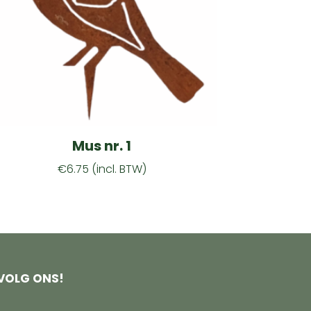
Mus nr. 1
€
6.75
(incl. BTW)
VOLG ONS!