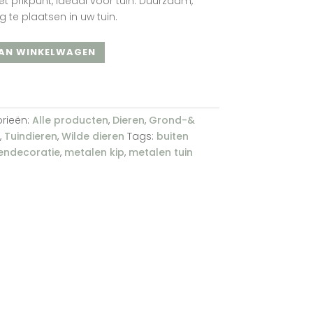
t prikpunt, ideaal voor tuin. Duurzaam,
 te plaatsen in uw tuin.
AN WINKELWAGEN
rieën:
Alle producten
,
Dieren
,
Grond-&
,
Tuindieren
,
Wilde dieren
Tags:
buiten
endecoratie
,
metalen kip
,
metalen tuin