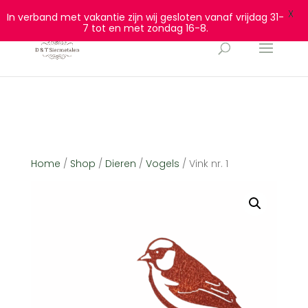
0628932940
info@dtsiermetalen.nl
X
In verband met vakantie zijn wij gesloten vanaf vrijdag 31-
7 tot en met zondag 16-8.
Home
/
Shop
/
Dieren
/
Vogels
/ Vink nr. 1