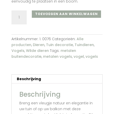
eenvoudig te plaatsen in een boom.
Vink
TOEVOEGEN AAN WINKELWAGEN
nr.
1
aantal
Artikelnummer:
1. 0076
Categorieën:
Alle
producten
,
Dieren
,
Tuin decoratie
,
Tuindieren
,
Vogels
,
Wilde dieren
Tags:
metalen
buitendecoratie
,
metalen vogels
,
vogel
,
vogels
Beschrijving
Beschrijving
Breng een vleugje natuur en elegantie in
uw tuin of op uw balkon met deze