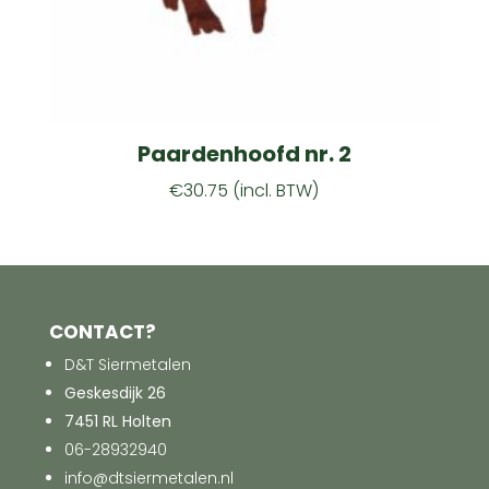
Paardenhoofd nr. 2
€
30.75
(incl. BTW)
CONTACT?
D&T Siermetalen
Geskesdijk 26
7451 RL Holten
06-28932940
info@dtsiermetalen.nl