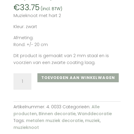
€
33.75
(incl. BTW)
Muzieknoot met hart 2
Kleur: zwart
Afmeting:
Rond: +/- 20 cm
Dit product is gemaakt van 2 mm staal en is
voorzien van een zwarte coating laag.
Muzieknoot
TOEVOEGEN AAN WINKELWAGEN
met
hart
nr.
2
Artikelnummer:
4. 0033
Categorieën:
Alle
(zwart)
producten
,
Binnen decoratie
,
Wanddecoratie
aantal
Tags:
metalen muziek decoratie
,
muziek
,
muzieknoot