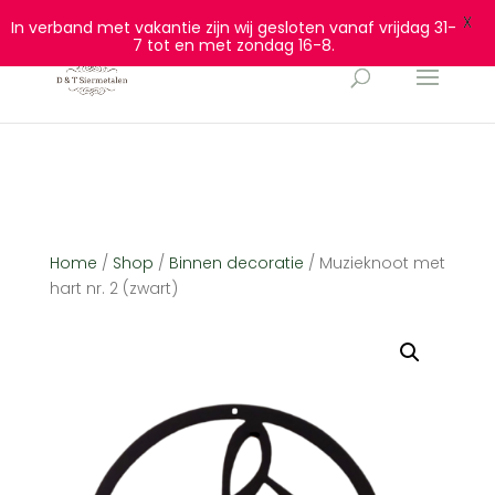
0628932940
info@dtsiermetalen.nl
X
In verband met vakantie zijn wij gesloten vanaf vrijdag 31-
7 tot en met zondag 16-8.
Home
/
Shop
/
Binnen decoratie
/ Muzieknoot met
hart nr. 2 (zwart)