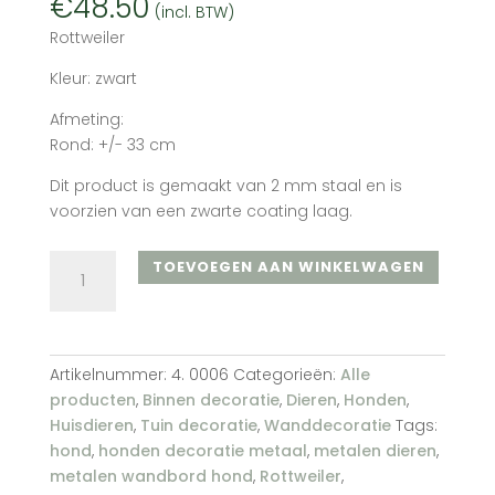
€
48.50
(incl. BTW)
Rottweiler
Kleur: zwart
Afmeting:
Rond: +/- 33 cm
Dit product is gemaakt van 2 mm staal en is
voorzien van een zwarte coating laag.
Rottweiler
TOEVOEGEN AAN WINKELWAGEN
(zwart)
aantal
Artikelnummer:
4. 0006
Categorieën:
Alle
producten
,
Binnen decoratie
,
Dieren
,
Honden
,
Huisdieren
,
Tuin decoratie
,
Wanddecoratie
Tags:
hond
,
honden decoratie metaal
,
metalen dieren
,
metalen wandbord hond
,
Rottweiler
,