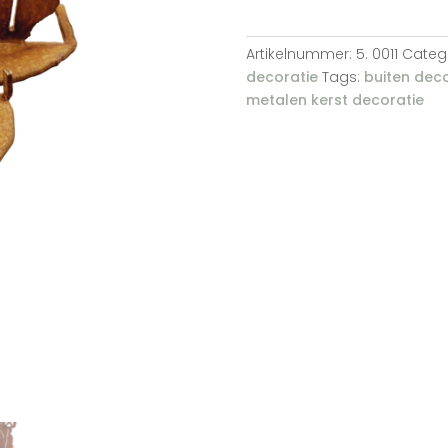
met
waxinelichthouder
Artikelnummer:
5. 0011
Categ
aantal
decoratie
Tags:
buiten deco
metalen kerst decoratie