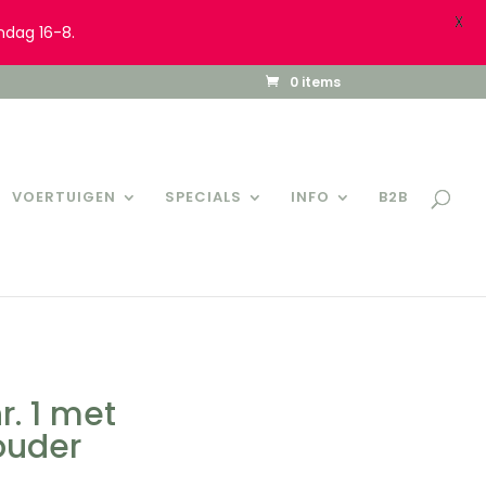
X
ndag 16-8.
0 items
VOERTUIGEN
SPECIALS
INFO
B2B
. 1 met
ouder