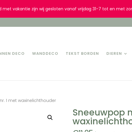
d met vakantie zijn wij gesloten vanaf vrijdag 31-7 tot en met zo
INNEN DECO
WANDDECO
TEKST BORDEN
DIEREN
r. 1 met waxinelichthouder
Sneeuwpop nr
waxinelichth