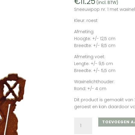
€
11.25
(incl. BTW)
Sneeuwpop nr. 1 met waxine
Kleur: roest
Afmeting:
Hoogte: +/- 12,5 cm
Breedte: +/- 8,5 cm
Afmeting voet:
Lengte: +/- 9,5 cm
Breedte: +/- 5,5 cm
Waxinelichthouder:
Rond: +/- 4 cm
Dit product is gemaakt van 2
geroest en kan daardoor va
Sneeuwpop
TOEVOEGEN A
nr.
1