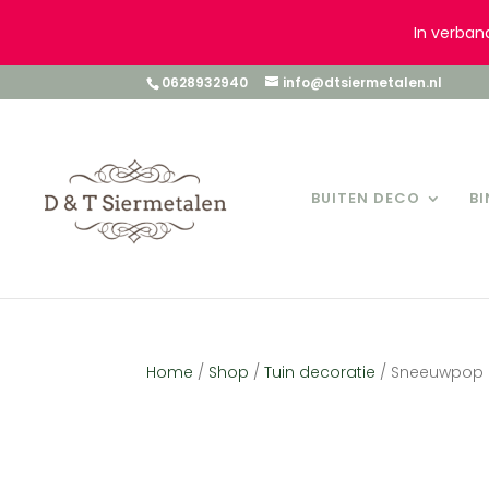
In verban
0628932940
info@dtsiermetalen.nl
BUITEN DECO
B
Home
/
Shop
/
Tuin decoratie
/ Sneeuwpop n