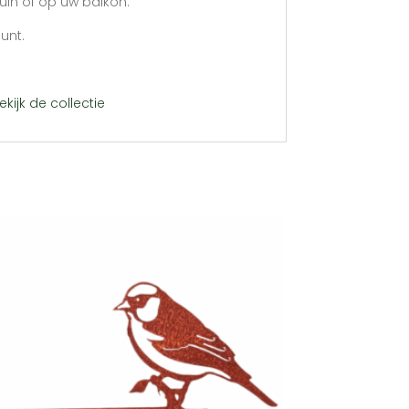
uin of op uw balkon.
unt.
ekijk de collectie