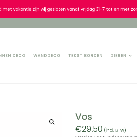
d met vakantie zijn wij gesloten vanaf vrijdag 31-7 tot en met zo
INNEN DECO
WANDDECO
TEKST BORDEN
DIEREN
Vos
€
29.50
(incl. BTW)