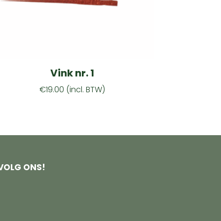
Vink nr. 1
€
19.00
(incl. BTW)
VOLG ONS!