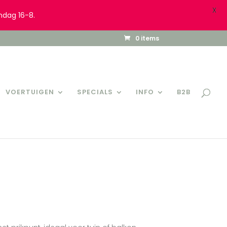
X
ndag 16-8.
0 items
VOERTUIGEN
SPECIALS
INFO
B2B