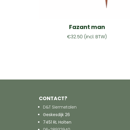
Fazant man
€
32.50
(incl. BTW)
CONTACT?
D&T Siermetalen
Geskesdijk 26
7451 RL Holten
06-28932940