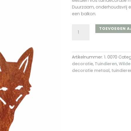
Metalen vos tuindecoratie me
Duurzaam, onderhoudsvrij en
een balkon.
Vos
TOEVOEGEN A
aantal
Artikelnummer:
1. 0070
Categ
decoratie
,
Tuindieren
,
Wilde
decoratie metaal
,
tuindier