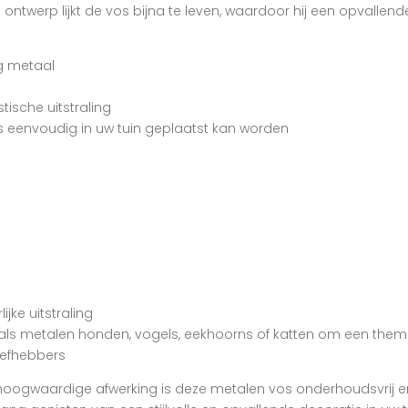
e ontwerp lijkt de vos bijna te leven, waardoor hij een opvallen
g metaal
tische uitstraling
s eenvoudig in uw tuin geplaatst kan worden
ijke uitstraling
ls metalen honden, vogels, eekhoorns of katten om een thema
iefhebbers
hoogwaardige afwerking is deze metalen vos onderhoudsvrij en