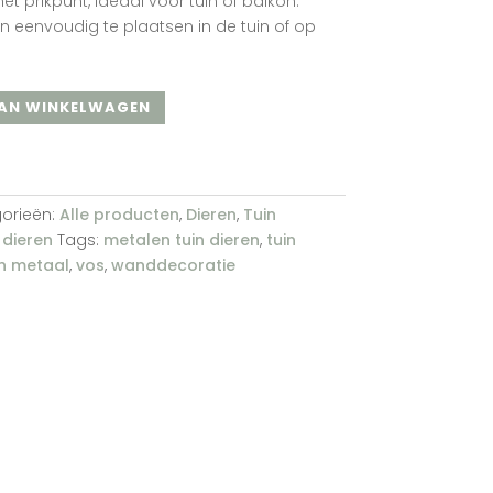
t prikpunt, ideaal voor tuin of balkon.
 eenvoudig te plaatsen in de tuin of op
AN WINKELWAGEN
orieën:
Alle producten
,
Dieren
,
Tuin
 dieren
Tags:
metalen tuin dieren
,
tuin
en metaal
,
vos
,
wanddecoratie