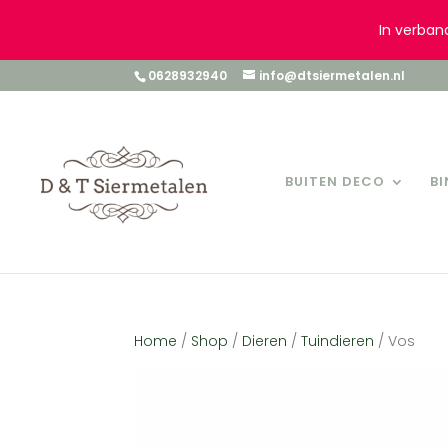
In verban
0628932940
info@dtsiermetalen.nl
BUITEN DECO
B
Home
/
Shop
/
Dieren
/
Tuindieren
/ Vos