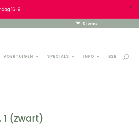
X
ndag 16-8.
0 items
VOERTUIGEN
SPECIALS
INFO
B2B
 1 (zwart)