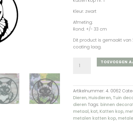
Katten kop nr. 1
Kleur: zwart
Afmeting:
Rond: +/- 33 cm
Dit product is gemaakt van 
coating laag.
Katten
TOEVOEGEN A
kop
nr.
1
(zwart)
Artikelnummer:
4. 0062
Cate
aantal
Dieren
,
Huisdieren
,
Tuin deco
dieren
Tags:
binnen decorat
metaal
,
kat
,
Katten kop
,
met
metalen katten kop
,
metale