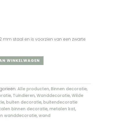
2 mm staal en is voorzien van een zwarte
AN WINKELWAGEN
gorieën:
Alle producten
,
Binnen decoratie
,
ratie
,
Tuindieren
,
Wanddecoratie
,
Wilde
ie
,
buiten decoratie
,
buitendecoratie
alen binnen decoratie
,
metalen kat
,
n wanddecoratie
,
wand