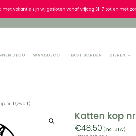
d met vakantie zijn wij gesloten vanaf vrijdag 31-7 tot en met zo
INNEN DECO
WANDDECO
TEKST BORDEN
DIEREN
op nr. 1 (zwart)
Katten kop nr.
€
48.50
(incl. BTW)