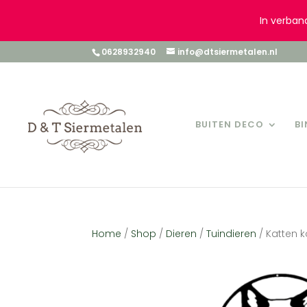
In verban
0628932940
info@dtsiermetalen.nl
BUITEN DECO
B
Home
/
Shop
/
Dieren
/
Tuindieren
/ Katten k