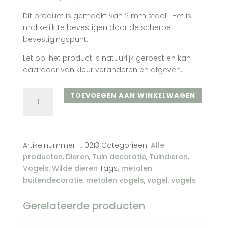
Dit product is gemaakt van 2 mm staal. Het is
makkelijk te bevestigen door de scherpe
bevestigingspunt.
Let op: het product is natuurlijk geroest en kan
daardoor van kleur veranderen en afgeven.
Vink
TOEVOEGEN AAN WINKELWAGEN
nr.
2
aantal
Artikelnummer:
1. 0213
Categorieën:
Alle
producten
,
Dieren
,
Tuin decoratie
,
Tuindieren
,
Vogels
,
Wilde dieren
Tags:
metalen
buitendecoratie
,
metalen vogels
,
vogel
,
vogels
Gerelateerde producten