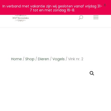
0628932940
info@dtsiermetalen.nl
X
In verband met vakantie zijn wij gesloten vanaf vrijdag 31-
7 tot en met zondag 16-8.
Home
/
Shop
/
Dieren
/
Vogels
/ Vink nr. 2