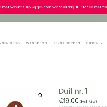
d met vakantie zijn wij gesloten vanaf vrijdag 31-7 tot en met zo
INNEN DECO
WANDDECO
TEKST BORDEN
DIEREN
Duif nr. 1
€
19.00
(incl. BTW)