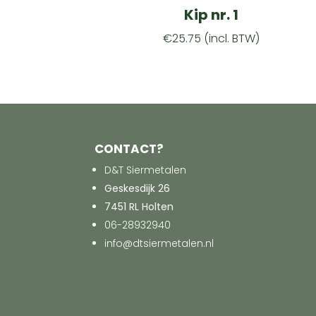
Kip nr. 1
€
25.75
(incl. BTW)
CONTACT?
D&T Siermetalen
Geskesdijk 26
7451 RL Holten
06-28932940
info@dtsiermetalen.nl