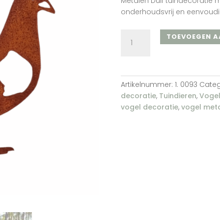
Metalen Duif tuindecoratie m
onderhoudsvrij en eenvoudi
Duif
TOEVOEGEN A
nr.
1
aantal
Artikelnummer:
1. 0093
Categ
decoratie
,
Tuindieren
,
Voge
vogel decoratie
,
vogel met