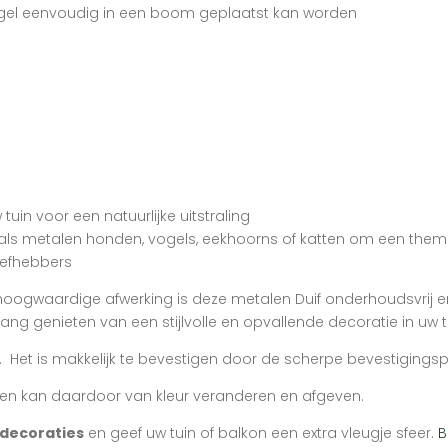
ogel eenvoudig in een boom geplaatst kan worden
tuin voor een natuurlijke uitstraling
ls metalen honden, vogels, eekhoorns of katten om een thema
iefhebbers
oogwaardige afwerking is deze metalen Duif onderhoudsvrij en
ng genieten van een stijlvolle en opvallende decoratie in uw t
 Het is makkelijk te bevestigen door de scherpe bevestigingsp
st en kan daardoor van kleur veranderen en afgeven.
ndecoraties
en geef uw tuin of balkon een extra vleugje sfeer.
B