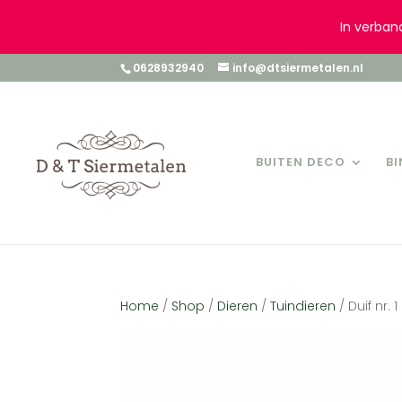
In verban
0628932940
info@dtsiermetalen.nl
BUITEN DECO
B
Home
/
Shop
/
Dieren
/
Tuindieren
/ Duif nr. 1