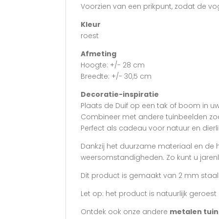
Voorzien van een prikpunt, zodat de v
Kleur
roest
Afmeting
Hoogte: +/- 28 cm
Breedte: +/- 30,5 cm
Decoratie-inspiratie
Plaats de Duif op een tak of boom in uw 
Combineer met andere tuinbeelden zoa
Perfect als cadeau voor natuur en dierl
Dankzij het duurzame materiaal en de h
weersomstandigheden. Zo kunt u jarenla
Dit product is gemaakt van 2 mm staal.
Let op: het product is natuurlijk geroe
Ontdek ook onze andere
metalen tui