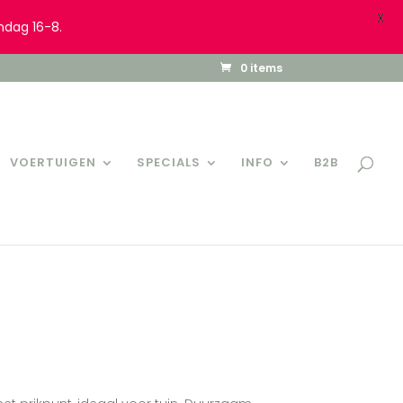
X
ndag 16-8.
0 items
VOERTUIGEN
SPECIALS
INFO
B2B