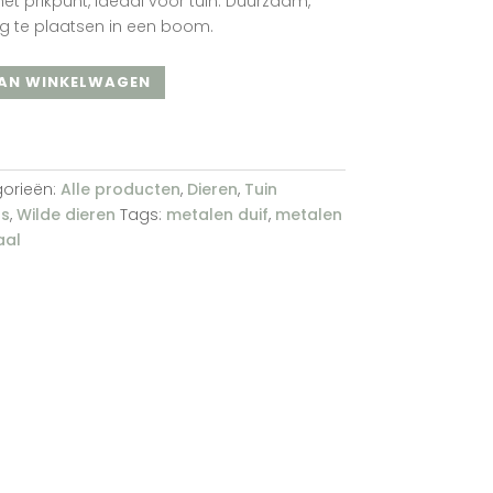
et prikpunt, ideaal voor tuin. Duurzaam,
g te plaatsen in een boom.
AN WINKELWAGEN
orieën:
Alle producten
,
Dieren
,
Tuin
ls
,
Wilde dieren
Tags:
metalen duif
,
metalen
aal